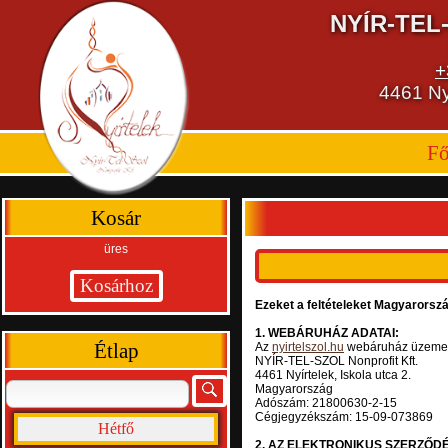
NYÍR-TEL-
+
4461 Nyí
Fő
Kosár
üres
Ezeket a feltételeket Magyarorsz
1. WEBÁRUHÁZ ADATAI:
Étlap
Az
nyirtelszol.hu
webáruház üzemel
NYÍR-TEL-SZOL Nonprofit Kft.
4461 Nyírtelek, Iskola utca 2.
Magyarország
Adószám: 21800630-2-15
Cégjegyzékszám: 15-09-073869
Hétfő
2. AZ ELEKTRONIKUS SZERZŐD