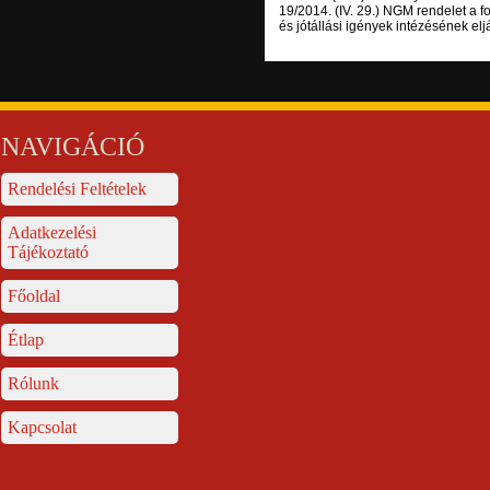
19/2014. (IV. 29.) NGM rendelet a 
és jótállási igények intézésének elj
NAVIGÁCIÓ
Rendelési Feltételek
Adatkezelési
Tájékoztató
Főoldal
Étlap
Rólunk
Kapcsolat