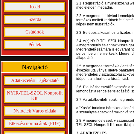
2.1. Regisztráció a nyirtelszol.hu 
Kedd
megfelelően megadni.
2.2. A megrendelni kívánt termék(ek)
Szerda
termékek mellett kerülnek feltünteté
képek nem illusztrációk.
Csütörtök
2.3. Belépés a kosárhoz, a fizetési
2.4. A(z) NYÍR-TEL-SZOL Nonprofit 
Péntek
A megrendelés és annak visszaigazo
Megrendelő számára is egyaránt ho
percen belül nem érkezik, Megrend
állapotáról.
Navigáció
2.5. A megrendelt termék(ek)et futár 
étkezési utalványal illetve bankártyá
megrendelés visszaigazolását köve
időpontra is kérheti a kiszállítást.
Adatkezelési Tájékoztató
2.6. Étel házhozszállítás esetén a
lemondást a rendelés feladásától s
NYÍR-TEL-SZOL Nonprofit
Kft.
2.7. Az adatbeviteli hibák megrende
a "Kosár" tartalma bármikor ellenőri
Nyírtelek Város oldala
a személyes adatok bármikor változ
2.8. A megrendeléssel, visszaigazo
Étkezési norma árak (PDF)
TEL-SZOL Nonprofit Kft. nem iktatj
3. ADATKEZELÉS