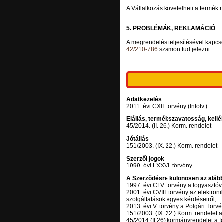
A Vállalkozás követelheti a termék
5. PROBLÉMÁK, REKLAMÁCIÓ
A megrendelés teljesítésével kapcs
42/210-786
számon tud jelezni.
Adatkezelés
2011. évi CXII. törvény (Infotv.)
Elállás, termékszavatosság, kell
45/2014. (II. 26.) Korm. rendelet
Jótállás
151/2003. (IX. 22.) Korm. rendelet
Szerzői jogok
1999. évi LXXVI. törvény
A Szerződésre különösen az aláb
1997. évi CLV. törvény a fogyasztó
2001. évi CVIII. törvény az elektr
szolgáltatások egyes kérdéseiről;
2013. évi V. törvény a Polgári Törv
151/2003. (IX. 22.) Korm. rendelet a
45/2014 (II.26) kormányrendelet a f