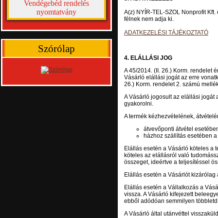
Vendégebéd rendelés
nyomtatvány
A(z) NYÍR-TEL-SZOL Nonprofit Kft. é
félnek nem adja ki.
ADATKEZELÉSI TÁJÉKOZTATÓ
Szórólap
4. ELÁLLÁSI JOG
A 45/2014. (II. 26.) Korm. rendelet 
Vásárló elállási jogát az erre vonat
26.) Korm. rendelet 2. számú mellék
A Vásárló jogosult az elállási jogá
gyakorolni.
A termék kézhezvételének, átvételé
átvevőponti átvétel esetébe
házhoz szállítás esetében a f
Elállás esetén a Vásárló köteles a t
köteles az elállásról való tudomássz
összeget, ideértve a teljesítéssel 
Elállás esetén a Vásárlót kizárólag
Elállás esetén a Vállalkozás a Vásá
vissza. A Vásárló kifejezett beleegy
ebből adódóan semmilyen többletdíj
A Vásárló által utánvéttel visszakül