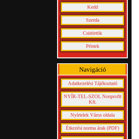
Kedd
Szerda
Csütörtök
Péntek
Navigáció
Adatkezelési Tájékoztató
NYÍR-TEL-SZOL Nonprofit
Kft.
Nyírtelek Város oldala
Étkezési norma árak (PDF)