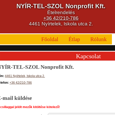
NYÍR-TEL-SZOL Nonprofit Kft.
Ételrendelés
+36 42/210-786
4461 Nyírtelek, Iskola utca 2.
Főoldal
Étlap
Rólunk
Kapcsolat
YÍR-TEL-SZOL Nonprofit Kft.
ím:
4461 Nyírtelek, Iskola utca 2.
elefon:
+36 42/210-786
-mail küldése
csillaggal jelölt mezők kitöltése kötelező!