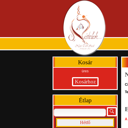
Kosár
üres
N
C
T
Étlap
E
A 
Hétfő