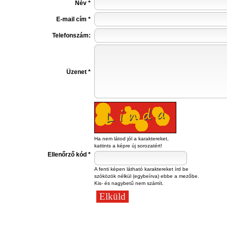
Név *
E-mail cím *
Telefonszám:
Üzenet *
Ha nem látod jól a karaktereket,
kattints a képre új sorozatért!
Ellenőrző kód *
A fenti képen látható karaktereket írd be
szóközök nélkül (egybeírva) ebbe a mezőbe.
Kis- és nagybetű nem számít.