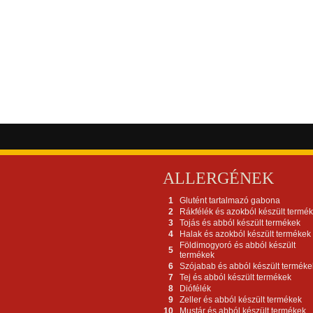
ALLERGÉNEK
1
Glutént tartalmazó gabona
2
Rákfélék és azokból készült termé
3
Tojás és abból készült termékek
4
Halak és azokból készült termékek
Földimogyoró és abból készült
5
termékek
6
Szójabab és abból készült terméke
7
Tej és abból készült termékek
8
Diófélék
9
Zeller és abból készült termékek
10
Mustár és abból készült termékek