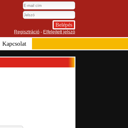
Regisztráció
-
Elfelejtett jelszó
Kapcsolat