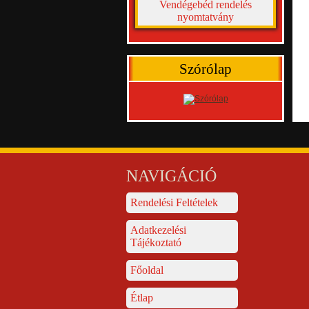
Vendégebéd rendelés
nyomtatvány
Szórólap
NAVIGÁCIÓ
Rendelési Feltételek
Adatkezelési
Tájékoztató
Főoldal
Étlap